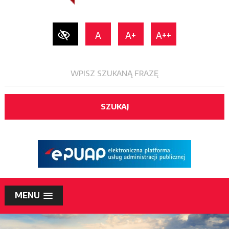
A
A+
A++
SZUKAJ
MENU