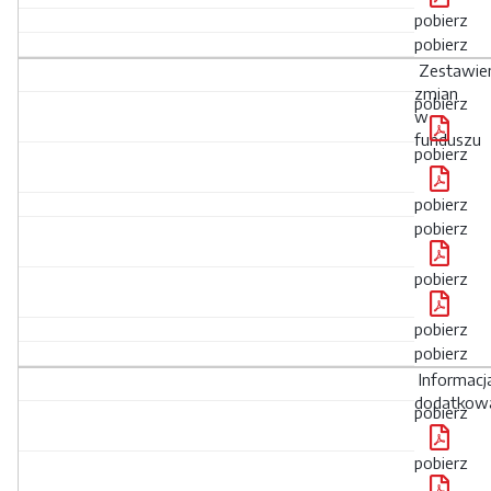
pobierz
pobierz
Zestawie
zmian
pobierz
w
funduszu
pobierz
pobierz
pobierz
pobierz
pobierz
pobierz
Informacj
dodatkow
pobierz
pobierz