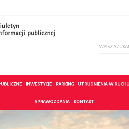
PUBLICZNE
INWESTYCJE
PARKING
UTRUDNIENIA W RUCH
SPRAWOZDANIA
KONTAKT