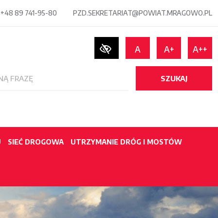
+48 89 741-95-80
PZD.SEKRETARIAT@POWIAT.MRAGOWO.PL
A
A+
A++
SZUKAJ
U
SIEĆ DROGOWA
UTRZYMANIE DRÓG I MOSTÓW